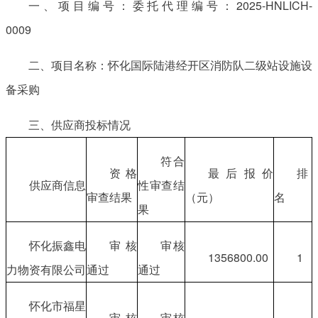
一、项目编号：委托代理编号：2025-HNLICH-
0009
二、项目名称：怀化国际陆港经开区消防队二级站设施设
备采购
三、供应商投标情况
符合
资格
最后报价
排
供应商信息
性审查结
审查结果
（元）
名
果
怀化振鑫电
审核
审核
1356800.00
1
力物资有限公司
通过
通过
怀化市福星
审核
审核