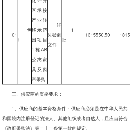
化经开
区承接
产业转
详
包
移示范
1
01
见磋商
1315550.50
1315
1
园项目
批
文件
1栋AB
公寓家
具及窗
帘采购
三、供应商的资格要求：
1、供应商的基本资格条件：供应商必须是在中华人民共
和国境内注册登记的法人、其他组织或者自然人，且应当符合
《政府采购法》第二十二条第一款的规定。