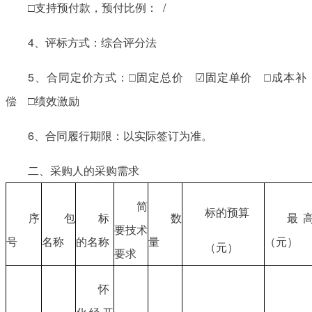
□支持预付款，预付比例： /
4、评标方式：综合评分法
5、合同定价方式：□固定总价 ☑固定单价 □成本补
偿 □绩效激励
6、合同履行期限：以实际签订为准。
二、采购人的采购需求
简
标的预算
序
包
标
数
最
要技术
号
名称
的名称
量
（元）
（元）
要求
怀