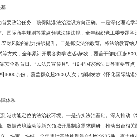
根基
为首要政治任务，确保陆港法治建设方向正确。一是深化理论学
作、国际商事规则等重点领域法律法规，全年组织党工委专题学法
、应对风险的能力持续提升。二是抓实法治教育。将法治教育纳入
试等方式，全年累计开展各类学法活动6次，覆盖干部职工超50
民国家安全教育日、“民法典宣传月”、“12·4”国家宪法日等重要
料3000余份，覆盖群众超2500人次；编制发放《怀化国际陆
保障体系
配陆港功能定位的法治软环境。一是夯实法治基础。深入推动《
融、数据跨境流动等新兴领域开展制度需求调研，推动出台相关
快立、快审、快结，全年累计高效处理涉企纠纷3235件，有力