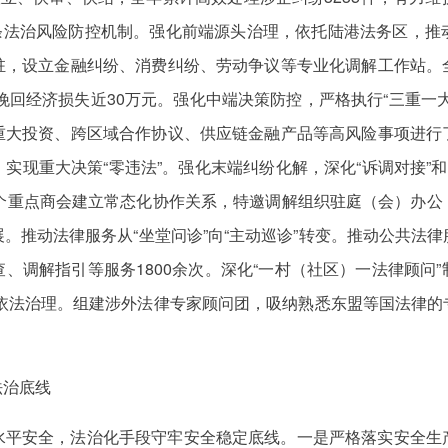
链条法治风险防控机制。强化前端源头治理，依托陆港法务区，
驻，设立金融纠纷、消费纠纷、劳动争议等专业化调解工作站。
者挽回经济损失近30万元。强化中端决策防控，严格执行“三重一
重大投资、跨区域合作协议、供应链金融产品等高风险事项进行
实现重大决策“零违法”。强化末端纠纷化解，深化“诉调对接”和
9个重点商会建立常态化协作关系，特邀调解组织驻庭（会）办公
。推动法律服务从“坐堂问诊”向“主动巡诊”转变。推动公共法
、调解指引等服务1800余次。深化“一村（社区）一法律顾问
层依法治理。组建涉外法律专家顾问团，吸纳熟悉东盟等国法律
法治底线
水平安全，法治化手段守牢安全稳定底线。一是严格落实安全生