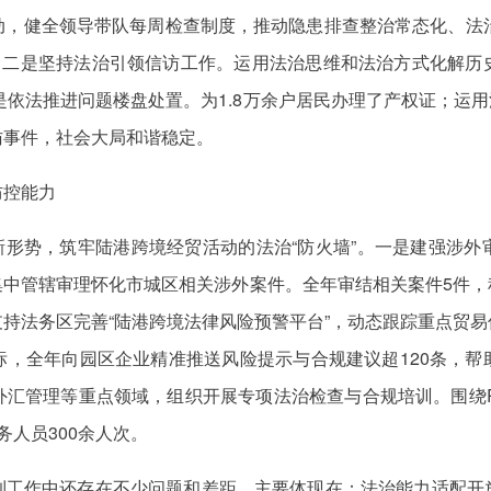
动，健全领导带队每周检查制度，推动隐患排查整治常态化、法治
故。二是坚持法治引领信访工作。运用法治思维和法治方式化解历
是依法推进问题楼盘处置。为1.8万余户居民办理了产权证；运用
访事件，社会大局和谐稳定。
防控能力
新形势，筑牢陆港跨境经贸活动的法治“防火墙”。一是建强涉
集中管辖审理怀化市城区相关涉外案件。全年审结相关案件5件，
持法务区完善“陆港跨境法律风险预警平台”，动态跟踪重点贸
标，全年向园区企业精准推送风险提示与合规建议超120条，帮
外汇管理等重点领域，组织开展专项法治检查与合规培训。围绕R
人员300余人次。
到工作中还存在不少问题和差距，主要体现在：法治能力适配开