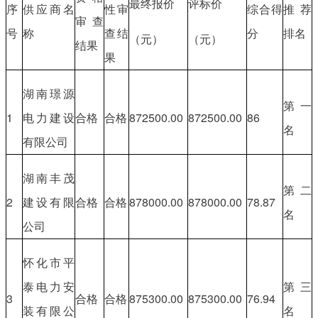
最终报价
评标价
序
供应商名
性审
综合得
推荐
审查
号
称
查结
分
排名
（元）
（元）
结果
果
湖南璟源
第一
1
电力建设
合格
合格
872500.00
872500.00
86
名
有限公司
湖南丰茂
第二
2
建设有限
合格
合格
878000.00
878000.00
78.87
名
公司
怀化市平
泰电力安
第三
3
合格
合格
875300.00
875300.00
76.94
装有限公
名