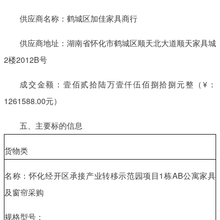
供应商名称：鹤城区加佳家具商行
供应商地址：湖南省怀化市鹤城区顺天北大道顺天家具城
2楼2012B号
成交金额：壹佰贰拾陆万壹仟伍佰捌拾捌元整（¥：
1261588.00元）
五、主要标的信息
货物类
名称：怀化经开区承接产业转移示范园项目1栋AB公寓家具
及窗帘采购
规格型号：