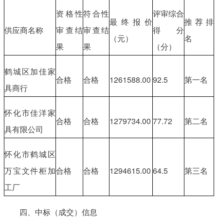
资格性
符合性
评审综合
最终报价
推荐排
供应商名称
审查结
审查结
得分
（元）
名
果
果
（分）
鹤城区加佳家
合格
合格
1261588.00
92.5
第一名
具商行
怀化市佳洋家
合格
合格
1279734.00
77.72
第二名
具有限公司
怀化市鹤城区
万宝文件柜加
合格
合格
1294615.00
64.5
第三名
工厂
四、中标（成交）信息