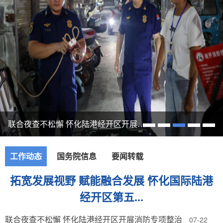
怀化国际陆港内外贸综合服务中心开展跨境新媒体实操沙龙 精准助企扬帆出海
工作动态
国务院信息
要闻转载
拓宽发展视野 赋能融合发展 怀化国际陆港
0
经开区第五...
联合夜查不松懈 怀化陆港经开区开展消防专项整治
07-22
0