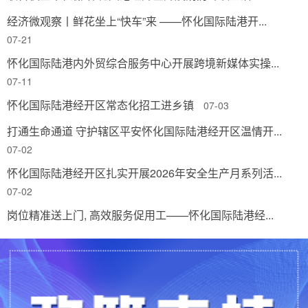
经济微观察丨鲜花坐上“快车”来 ——怀化国际陆港开...
0
07-21
怀化国际陆港内外贸综合服务中心开展跨境新媒体实操...
0
07-11
怀化国际陆港经开区常态化招工进乡镇
07-03
0
打通生命通道 守护辖区平安怀化国际陆港经开区温情开...
07-02
0
怀化国际陆港经开区扎实开展2026年安全生产月系列活...
07-02
0
岗位精准送上门, 高效服务促用工——怀化国际陆港经...
06-27
0
0